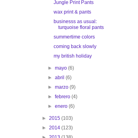
Jungle Print Pants
wax print & pants
businesss as usual:
turquoise floral pants
summertime colors
coming back slowly
my british holiday
►
mayo
(6)
►
abril
(6)
►
marzo
(9)
►
febrero
(4)
►
enero
(6)
►
2015
(103)
►
2014
(123)
►
2013
(138)