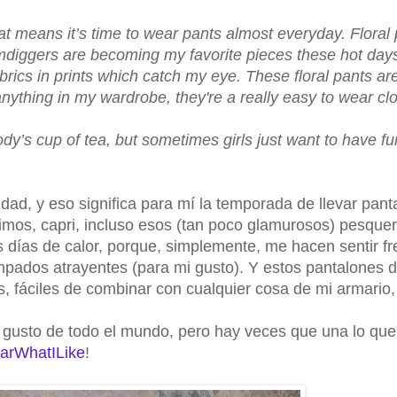
t means it’s time to wear pants almost everyday. Floral 
amdiggers are becoming my favorite pieces these hot days
brics in prints which catch my eye. These floral pants are
nything in my wardrobe, they're a really easy to wear clo
dy’s cup of tea, but sometimes girls just want to have fu
ad, y eso significa para mí la temporada de llevar pant
imos, capri, incluso esos (tan poco glamurosos) pesquer
s días de calor, porque, simplemente, me hacen sentir fr
mpados atrayentes (para mi gusto). Y estos pantalones 
, fáciles de combinar con cualquier cosa de mi armario
l gusto de todo el mundo, pero hay veces que una lo que
arWhatILike
!