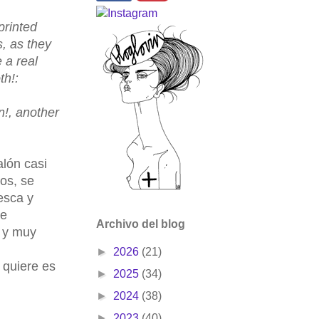
printed
, as they
 a real
th!:
n!, another
alón casi
os, se
esca y
de
Archivo del blog
, y muy
►
2026
(21)
 quiere es
►
2025
(34)
►
2024
(38)
►
2023
(40)