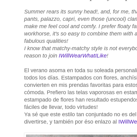
Summer rears its sunny head!, and, for me, tha
pants, palazzo, capri, even those (uncool) cl
make me feel cool and comfy. I prefer floaty fa
workhorse, it's so easy to combine them with a
fabulous qualities!
I know that matchy-matchy style is not everybo
reason to join
IWillWearWhatILike
!
El verano asoma en toda su soleada personalid
todos los días. Estampados con flores, anchís
convierten en mis prendas favoritas para esto
cómoda. Prefiero las telas vaporosas en esta
estampado de flores han resultado estupendos
fáciles de llevar, todo virtudes!
Ya sé que este estilo tan conjuntado no es de
divertirse, y también por éso enlazo al
IWillWe