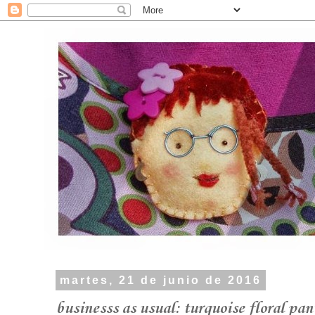
martes, 21 de junio de 2016
businesss as usual: turquoise floral pan