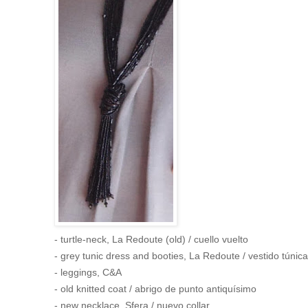
- turtle-neck, La Redoute (old) / cuello vuelto
- grey tunic dress and booties, La Redoute / vestido túnica
- leggings, C&A
- old knitted coat / abrigo de punto antiquísimo
- new necklace, Sfera / nuevo collar