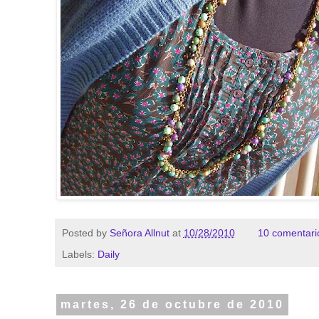
Posted by
Señora Allnut
at
10/28/2010
10 comentari
Labels:
Daily
martes, 26 de octubre de 2010