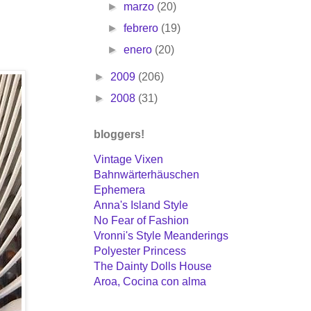
►
marzo
(20)
►
febrero
(19)
►
enero
(20)
►
2009
(206)
►
2008
(31)
bloggers!
Vintage Vixen
Bahnwärterhäuschen
Ephemera
Anna's Island Style
No Fear of Fashion
Vronni's Style Meanderings
Polyester Princess
The Dainty Dolls House
Aroa, Cocina con alma