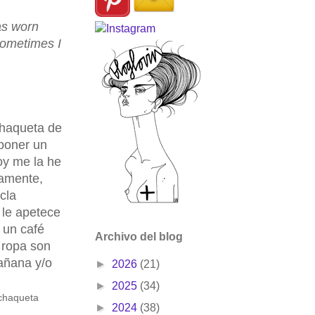
as worn
 sometimes I
chaqueta de
poner un
oy me la he
tamente,
cla
 le apetece
 un café
Archivo del blog
 ropa son
mañana y/o
►
2026
(21)
►
2025
(34)
 chaqueta
►
2024
(38)