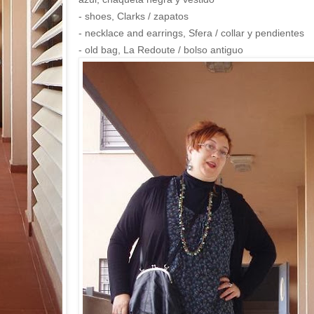
- shoes, Clarks / zapatos
- necklace and earrings, Sfera / collar y pendientes
- old bag, La Redoute / bolso antiguo