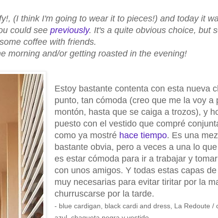
, (I think I'm going to wear it to pieces!) and today it w
you could see
previously
. It's a quite obvious choice, but
 some coffee with friends.
he morning and/or getting roasted in the evening!
Estoy bastante contenta con esta nueva 
punto, tan cómoda (creo que me la voy a 
montón, hasta que se caiga a trozos), y h
puesto con el vestido que compré conjun
como ya mostré
hace tiempo
. Es una mez
bastante obvia, pero a veces a una lo que
es estar cómoda para ir a trabajar y tomar
con unos amigos. Y todas estas capas de
muy necesarias para evitar tiritar por la 
churruscarse por la tarde.
- blue cardigan, black cardi and dress, La Redoute /
azul, chaqueta negra y vestido