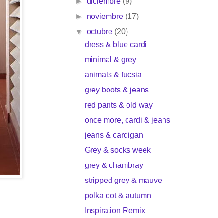
►
diciembre
(9)
►
noviembre
(17)
▼
octubre
(20)
dress & blue cardi
minimal & grey
animals & fucsia
grey boots & jeans
red pants & old way
once more, cardi & jeans
jeans & cardigan
Grey & socks week
grey & chambray
stripped grey & mauve
polka dot & autumn
Inspiration Remix