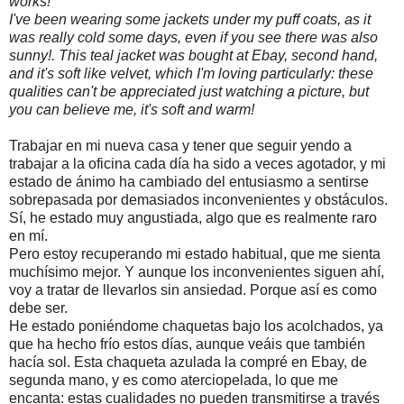
works!
I've been wearing some jackets under my puff coats, as it
was really cold some days, even if you see there was also
sunny!. This teal jacket was bought at Ebay, second hand,
and it's soft like velvet, which I'm loving particularly: these
qualities can't be appreciated just watching a picture, but
you can believe me, it's soft and warm!
Trabajar en mi nueva casa y tener que seguir yendo a
trabajar a la oficina cada día ha sido a veces agotador, y mi
estado de ánimo ha cambiado del entusiasmo a sentirse
sobrepasada por demasiados inconvenientes y obstáculos.
Sí, he estado muy angustiada, algo que es realmente raro
en mí.
Pero estoy recuperando mi estado habitual, que me sienta
muchísimo mejor. Y aunque los inconvenientes siguen ahí,
voy a tratar de llevarlos sin ansiedad. Porque así es como
debe ser.
He estado poniéndome chaquetas bajo los acolchados, ya
que ha hecho frío estos días, aunque veáis que también
hacía sol. Esta chaqueta azulada la compré en Ebay, de
segunda mano, y es como aterciopelada, lo que me
encanta: estas cualidades no pueden transmitirse a través