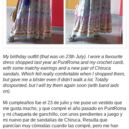
My birthday outfit! (that was on 23th July). I wore a favourite
dress shopped last year at PuntRoma and my crochet cardi,
with some matchy earrings and a new pair of Chiruca
sandals. Which felt really comfortable when I shopped them,
but gave me a blister even if didn't walk a lot. Totally
disspointed, but I will try them again soon (with band aids
on).
Mi cumpleaños fue el 23 de julio y me puse un vestido que
me gusta mucho, y que compré el año pasado en PuntRoma
y mi chaqueta de ganchillo, con unos pendientes a juego y
mi nuevo par de sandalias de Chiruca. Resulta que
parecían muy cómodas cuando las compré, pero me han