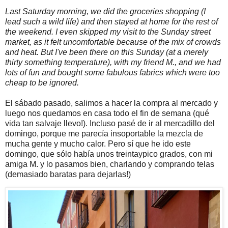
Last Saturday morning, we did the groceries shopping (I
lead such a wild life) and then stayed at home for the rest of
the weekend. I even skipped my visit to the Sunday street
market, as it felt uncomfortable because of the mix of crowds
and heat. But I've been there on this Sunday (at a merely
thirty something temperature), with my friend M., and we had
lots of fun and bought some fabulous fabrics which were too
cheap to be ignored.
El sábado pasado, salimos a hacer la compra al mercado y
luego nos quedamos en casa todo el fin de semana (qué
vida tan salvaje llevo!). Incluso pasé de ir al mercadillo del
domingo, porque me parecía insoportable la mezcla de
mucha gente y mucho calor. Pero sí que he ido este
domingo, que sólo había unos treintaypico grados, con mi
amiga M. y lo pasamos bien, charlando y comprando telas
(demasiado baratas para dejarlas!)