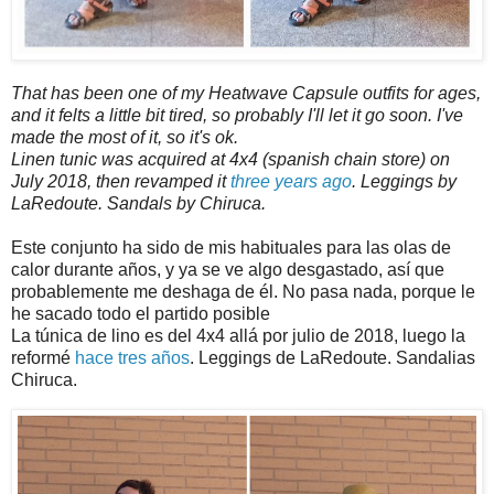
That has been one of my Heatwave Capsule outfits for ages,
and it felts a little bit tired, so probably I'll let it go soon. I've
made the most of it, so it's ok.
Linen tunic was acquired at 4x4 (spanish chain store) on
July 2018, then revamped it
three years ago
. Leggings by
LaRedoute. Sandals by Chiruca.
Este conjunto ha sido de mis habituales para las olas de
calor durante años, y ya se ve algo desgastado, así que
probablemente me deshaga de él. No pasa nada, porque le
he sacado todo el partido posible
La túnica de lino es del 4x4 allá por julio de 2018, luego la
reformé
hace tres años
. Leggings de LaRedoute. Sandalias
Chiruca.