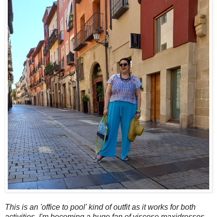
This is an 'office to pool' kind of outfit as it works for both
activities. I'm becoming a huge fan of viscose maxidresses,