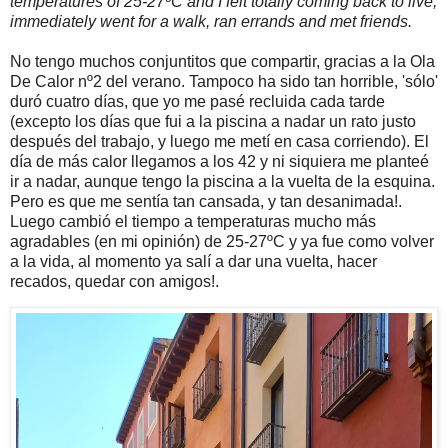
temperatures of 25-27ºC and I felt totally coming back to live,
immediately went for a walk, ran errands and met friends.
No tengo muchos conjuntitos que compartir, gracias a la Ola
De Calor nº2 del verano. Tampoco ha sido tan horrible, 'sólo'
duró cuatro días, que yo me pasé recluida cada tarde
(excepto los días que fui a la piscina a nadar un rato justo
después del trabajo, y luego me metí en casa corriendo). El
día de más calor llegamos a los 42 y ni siquiera me planteé
ir a nadar, aunque tengo la piscina a la vuelta de la esquina.
Pero es que me sentía tan cansada, y tan desanimada!.
Luego cambió el tiempo a temperaturas mucho más
agradables (en mi opinión) de 25-27ºC y ya fue como volver
a la vida, al momento ya salí a dar una vuelta, hacer
recados, quedar con amigos!.