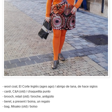
- wool coat, El Corte Inglés (ages ago) / abrigo de lana, de hace siglos
- cardi, C&A (old) / chaquetita punto
- brooch, retail (old) / broche, antigüito
- beret, a present / boina, un regalo
- bag, Misako (old) / bolso