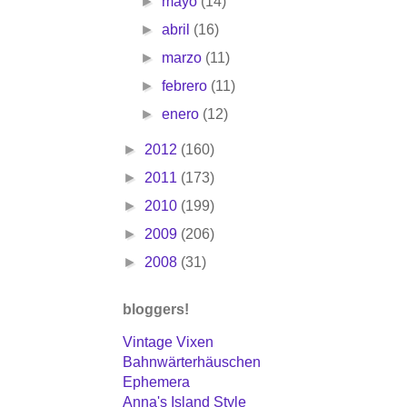
►
mayo
(14)
►
abril
(16)
►
marzo
(11)
►
febrero
(11)
►
enero
(12)
►
2012
(160)
►
2011
(173)
►
2010
(199)
►
2009
(206)
►
2008
(31)
bloggers!
Vintage Vixen
Bahnwärterhäuschen
Ephemera
Anna's Island Style