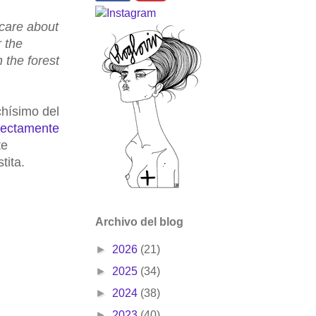
 care about
 the
 the forest
chísimo del
fectamente
te
tita.
Archivo del blog
►
2026
(21)
►
2025
(34)
►
2024
(38)
►
2023
(40)