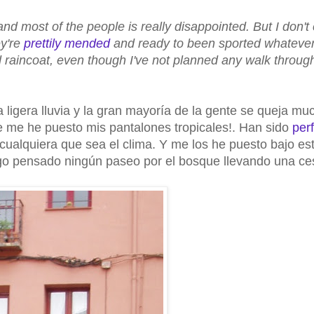
d most of the people is really disappointed. But I don't
ey're
prettily mended
and ready to been sported whatever
raincoat, even though I've not planned any walk through
ligera lluvia y la gran mayoría de la gente se queja mu
 me he puesto mis pantalones tropicales!. Han sido
per
 cualquiera que sea el clima. Y me los he puesto bajo es
o pensado ningún paseo por el bosque llevando una ces