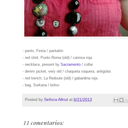
- pants, Festa / pantalón
- red shirt, Punto Roma (old) / camisa roja
- necklace, present by
Sacramento
/ collar
- denim jacket, very old / chaqueta vaquera, antigüita
- red trench, La Redoute (old) / gabardina roja
- bag, Surkana / bolso
Posted by
Señora Allnut
at
6/21/2013
11 comentarios: