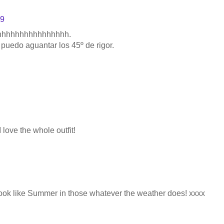
39
 ahhhhhhhhhhhhhhhh.
puedo aguantar los 45º de rigor.
love the whole outfit!
 look like Summer in those whatever the weather does! xxxx