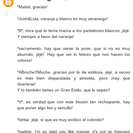
*Mabel, gracias!
*Josh&Lola, naranja y blanco es muy veraniego!
*B*, mira que le tenía manía a los pantalones blancos, jéjé.
Y siempre a favor del naranja!
*sacramento, hay que variar la pose, que si no es muy
aburrido, jéjé!. Hay que ver lo felices que nos hacen los
colores!
*ABrocheYMoche, gracias por lo de estilosa, jéjé, a veces
es más bien disparatada y atrevida, pero ¡hay que
divertirse!
Y tú también tienes un Gran Estilo, que lo sepas!!
*V*, es verdad que con este blusón tan rechispante, hay
que poner algo liso y sencillo!
*Ishtar, jéjé, sí que es muy exótico el colorido!!
*nadine, I'm so glad you like orange, it's not so frequent