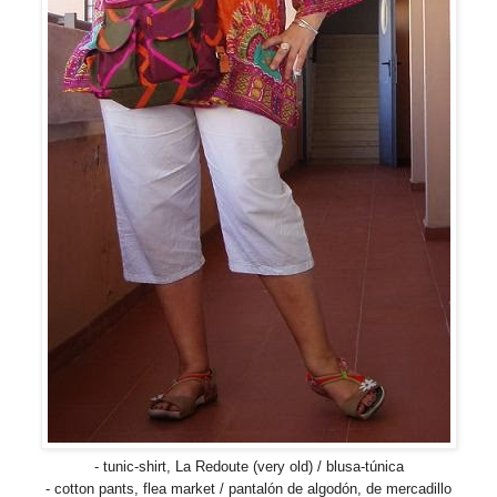
- tunic-shirt, La Redoute (very old) / blusa-túnica
- cotton pants, flea market / pantalón de algodón, de mercadillo