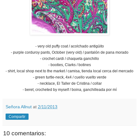
- very old puffy coat / acolchado antigüito
- purple corduroy pants, October (very old) / pantalón de pana morado
- crochet cardi / chaqueta ganchillo
- booties, Clarks / botines
- shirt, local shop next to the market / camisa, tienda local cerca del mercado
- green turtle-neck, 4x4 / cuello vuelto verde
- necklace, El Taller de Cristina / collar
- beret, crocheted by myself / boina, ganchilleada por mí
Señora Allnut
at
2/11/2013
Compartir
10 comentarios: