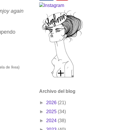
enjoy again
tupendo
tela de Ikea)
Archivo del blog
►
2026
(21)
►
2025
(34)
►
2024
(38)
►
2023
(40)