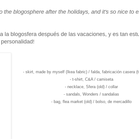
 the blogosphere after the holidays, and it's so nice to 
 a la blogosfera después de las vacaciones, y es tan es
y personalidad!
- skirt, made by myself (Ikea fabric) / falda, fabricación casera (
- t-shirt, C&A / camiseta
- necklace, Sfera (old) / collar
- sandals, Wonders / sandalias
- bag, flea market (old) / bolso, de mercadillo