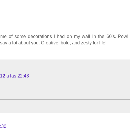
ds me of some decorations I had on my wall in the 60's. Pow! 
say a lot about you. Creative, bold, and zesty for life!
12 a las 22:43
:30