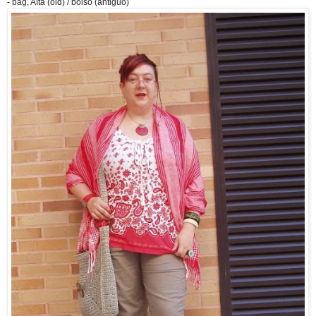
- bag, Aïta (old) / bolso (antiguo)