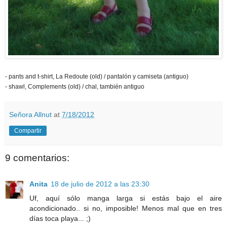
- pants and t-shirt, La Redoute (old) / pantalón y camiseta (antiguo)
- shawl, Complements (old) / chal, también antiguo
Señora Allnut
at
7/18/2012
Compartir
9 comentarios:
Anita
18 de julio de 2012 a las 23:30
Uf, aquí sólo manga larga si estás bajo el aire
acondicionado.. si no, imposible! Menos mal que en tres
días toca playa... ;)