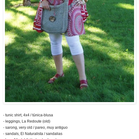
- tunic shirt, 4x4 / túnica-blusa
- leggings, La Redoute (old)
- sarong, very old / pareo, muy antiguo
- sandals, El Naturalista / sandalias