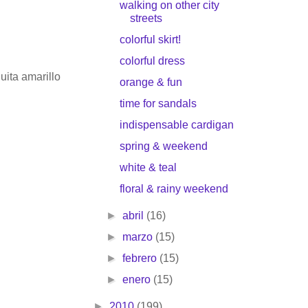
walking on other city
streets
colorful skirt!
colorful dress
uita amarillo
orange & fun
time for sandals
indispensable cardigan
spring & weekend
white & teal
floral & rainy weekend
►
abril
(16)
►
marzo
(15)
►
febrero
(15)
►
enero
(15)
►
2010
(199)