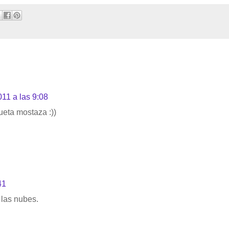
11 a las 9:08
eta mostaza :))
41
 las nubes.