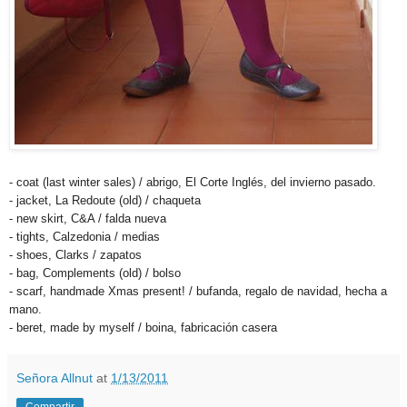
- coat (last winter sales) / abrigo, El Corte Inglés, del invierno pasado.
- jacket, La Redoute (old) / chaqueta
- new skirt, C&A / falda nueva
- tights, Calzedonia / medias
- shoes, Clarks / zapatos
- bag, Complements (old) / bolso
- scarf, handmade Xmas present! / bufanda, regalo de navidad, hecha a
mano.
- beret, made by myself / boina, fabricación casera
Señora Allnut
at
1/13/2011