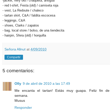
-jacket, very old / chaqueta, antigua
- red t-shirt, Festa (old) / camiseta roja
- vest, La Redoute / chaleco
- tartan skirt, C&A / faldita escocesa
- leggings, C&A
- shoes, Clarks / zapatos
- bag, local store / bolso, de una tiendecita
- hairpin, Sfera (old) / horquilla
Señora Allnut
at
4/09/2010
Compartir
5 comentarios:
Olly
9 de abril de 2010 a las 17:49
Me encanta el tartan! Estás muy guapa. Feliz fin de
semana.
Musus
Responder