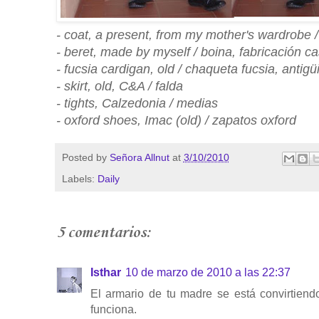
- coat, a present, from my mother's wardrobe 
- beret, made by myself / boina, fabricación c
- fucsia cardigan, old / chaqueta fucsia, antigü
- skirt, old, C&A / falda
- tights, Calzedonia / medias
- oxford shoes, Imac (old) / zapatos oxford
Posted by
Señora Allnut
at
3/10/2010
Labels:
Daily
5 comentarios:
Isthar
10 de marzo de 2010 a las 22:37
El armario de tu madre se está convirtiendo
funciona.