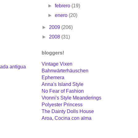
►
febrero
(19)
►
enero
(20)
►
2009
(206)
►
2008
(31)
bloggers!
Vintage Vixen
rada antigua
Bahnwärterhäuschen
Ephemera
Anna's Island Style
No Fear of Fashion
Vronni's Style Meanderings
Polyester Princess
The Dainty Dolls House
Aroa, Cocina con alma