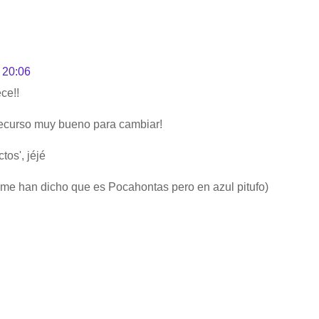
 20:06
ce!!
 recurso muy bueno para cambiar!
os', jéjé
 (me han dicho que es Pocahontas pero en azul pitufo)