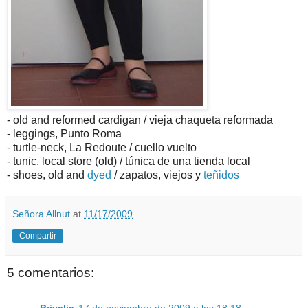
- old and reformed cardigan / vieja chaqueta reformada
- leggings, Punto Roma
- turtle-neck, La Redoute / cuello vuelto
- tunic, local store (old) / túnica de una tienda local
- shoes, old and
dyed
/ zapatos, viejos y
teñidos
Señora Allnut
at
11/17/2009
Compartir
5 comentarios:
Privalia
17 de noviembre de 2009 a las 18:18