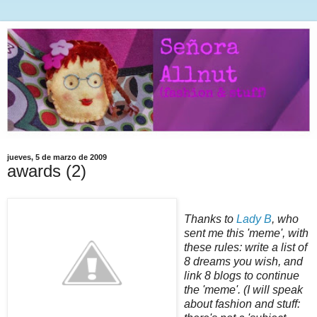
jueves, 5 de marzo de 2009
awards (2)
Thanks to
Lady B
, who
sent me this 'meme', with
these rules: write a list of
8 dreams you wish, and
link 8 blogs to continue
the 'meme'. (I will speak
about fashion and stuff: