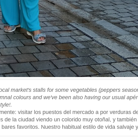
 local market's stalls for some vegetables (peppers seaso
umnal colours and we've been also having our usual apé
tyle!.
ente: visitar los puestos del mercado a por verduras d
es de la ciudad viendo un colorido muy otoñal, y tambié
ares favoritos. Nuestro habitual estilo de vida salvaje y