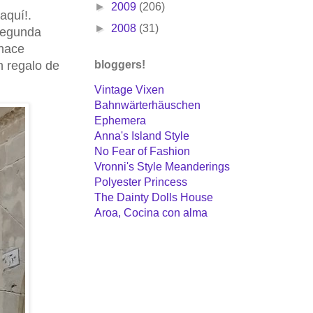
►
2009
(206)
aquí!.
►
2008
(31)
 segunda
 hace
n regalo de
bloggers!
Vintage Vixen
Bahnwärterhäuschen
Ephemera
Anna's Island Style
No Fear of Fashion
Vronni's Style Meanderings
Polyester Princess
The Dainty Dolls House
Aroa, Cocina con alma