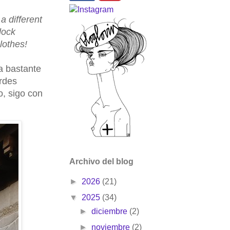
a different
lock
lothes!
a bastante
ardes
, sigo con
Archivo del blog
►
2026
(21)
▼
2025
(34)
►
diciembre
(2)
►
noviembre
(2)