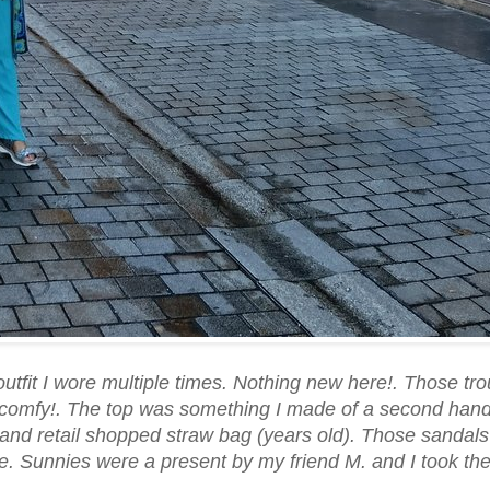
outfit I wore multiple times. Nothing new here!. Those tr
y comfy!. The top was something I made of a second hand
and retail shopped straw bag (years old). Those sandal
e. Sunnies were a present by my friend M. and I took th