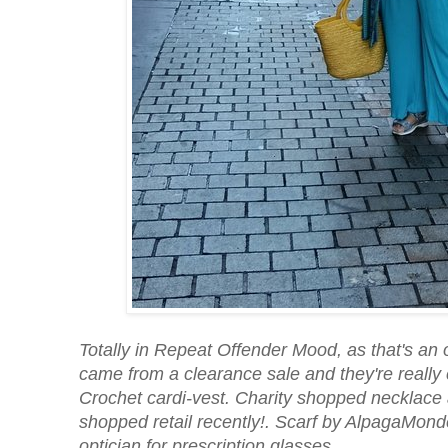
Totally in Repeat Offender Mood, as that's an 
came from a clearance sale and they're reall
Crochet cardi-vest. Charity shopped necklace 
shopped retail recently!. Scarf by AlpagaMond
optician for prescription glasses.