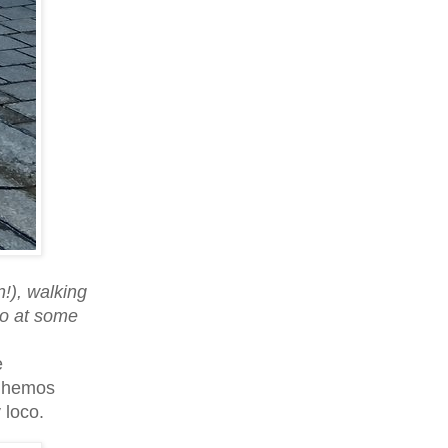
n!), walking
ro at some
e
n hemos
 loco.