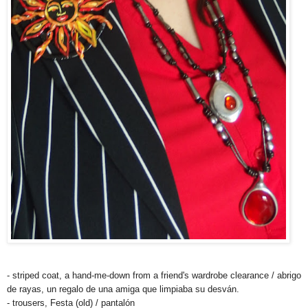
- striped coat, a hand-me-down from a friend's wardrobe clearance / abrigo
de rayas, un regalo de una amiga que limpiaba su desván.
- trousers, Festa (old) / pantalón