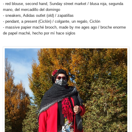
- red blouse, second hand, Sunday street market / blusa roja, segunda
mano, del mercadillo del domingo
- sneakers, Adidas outlet (old) / zapatillas
- pendant, a present (Ciclón) / colgante, un regalo, Ciclón
- massive papier maché brooch, made by me ages ago / broche enorme
de papel maché, hecho por mí hace siglos