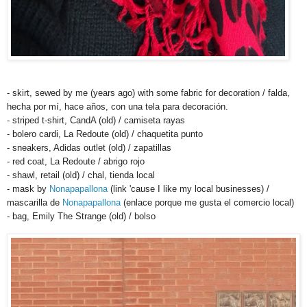
- skirt, sewed by me (years ago) with some fabric for decoration / falda,
hecha por mí, hace años, con una tela para decoración.
- striped t-shirt, CandA (old) / camiseta rayas
- bolero cardi, La Redoute (old) / chaquetita punto
- sneakers, Adidas outlet (old) / zapatillas
- red coat, La Redoute / abrigo rojo
- shawl, retail (old) / chal, tienda local
- mask by
Nonapapallona
(link 'cause I like my local businesses) /
mascarilla de
Nonapapallona
(enlace porque me gusta el comercio local)
- bag, Emily The Strange (old) / bolso