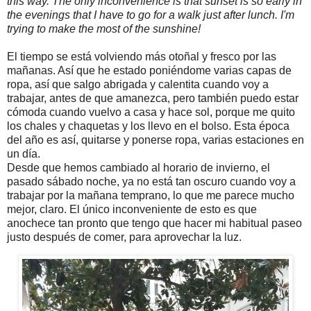
this way. The only inconvenience is that sunset is so early in
the evenings that I have to go for a walk just after lunch. I'm
trying to make the most of the sunshine!
El tiempo se está volviendo más otoñal y fresco por las
mañanas. Así que he estado poniéndome varias capas de
ropa, así que salgo abrigada y calentita cuando voy a
trabajar, antes de que amanezca, pero también puedo estar
cómoda cuando vuelvo a casa y hace sol, porque me quito
los chales y chaquetas y los llevo en el bolso. Esta época
del año es así, quitarse y ponerse ropa, varias estaciones en
un día.
Desde que hemos cambiado al horario de invierno, el
pasado sábado noche, ya no está tan oscuro cuando voy a
trabajar por la mañana temprano, lo que me parece mucho
mejor, claro. El único inconveniente de esto es que
anochece tan pronto que tengo que hacer mi habitual paseo
justo después de comer, para aprovechar la luz.