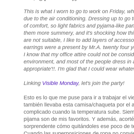
This is what I worn to go to work on Friday, wh
due to the air conditioning. Dressing up to go 
of comfort, so light fabrics and pyjama-like pa
them more summery, and it's shocking how thi
are not suitable, I like to add layers of acces
earrings were a present by Mr.A. twenty four 
I know that my office attire could not be consid
environment, and most of the people dress in a
appropriate'!!. I'm glad that I could wear whatev
Linking
Visible Monday
, let's join the party!
Esto es lo que me puse para ir a trabajar el 
también llevaba esta camisa/chaqueta por el ai
complicado cuando la temperatura sube. Siempre
pijama son de mis favoritos. Y además, acorté
sorprendente cómo quitándoles ese poco de te
Cuando las superposiciones de ropa no convie