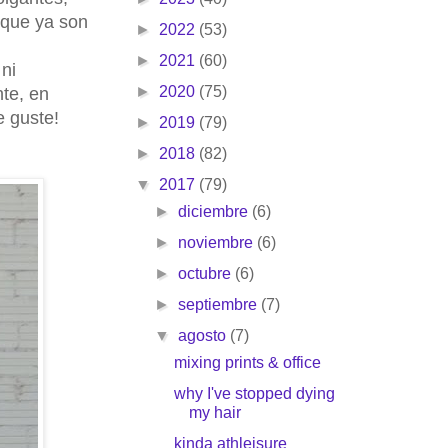
 que ya son
►
2022
(53)
►
2021
(60)
ni
►
2020
(75)
te, en
e guste!
►
2019
(79)
►
2018
(82)
▼
2017
(79)
►
diciembre
(6)
►
noviembre
(6)
►
octubre
(6)
►
septiembre
(7)
▼
agosto
(7)
mixing prints & office
why I've stopped dying
my hair
kinda athleisure