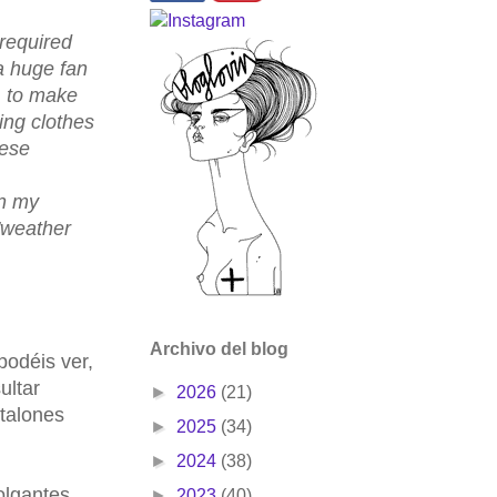
 required
 a huge fan
, to make
ing clothes
hese
in my
'weather
Archivo del blog
podéis ver,
ultar
►
2026
(21)
ntalones
►
2025
(34)
►
2024
(38)
olgantes,
►
2023
(40)