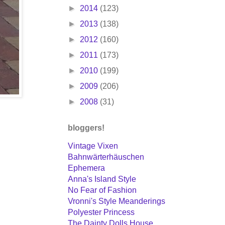
►
2014
(123)
►
2013
(138)
►
2012
(160)
►
2011
(173)
►
2010
(199)
►
2009
(206)
►
2008
(31)
bloggers!
Vintage Vixen
Bahnwärterhäuschen
Ephemera
Anna's Island Style
No Fear of Fashion
Vronni's Style Meanderings
Polyester Princess
The Dainty Dolls House