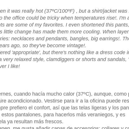
en it was really hot (37ºC/100ºF) , but a shirt/jacket was
to the office could be tricky when temperatures rise!. I'm
nts are some of my favorites. I even shortened this pants
s little change has made them more cooling. When layer
sories: necklaces and pendants, bangles, big earrings!. T
years ago, so they've become vintage!.
ered 'appropriate', but there's nothing like a dress code 
 very relaxed style, clamdiggers or shorts and sandals, 
er I like!
viernes, cuando hacía mucho calor (37ºC), aunque, como 
re acondicionado. Vestirse para ir a la oficina puede res
 prefiero el confort, así que las telas ligeras y los pa
 estos pantalones, para hacerlos más veraniegos, y es
la ya resultan más frescos.
nen, me gusta añadir capas de accesorios: collares y c