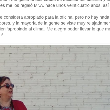
es me los regaló Mr.A. hace unos veinticuatro años, así
e considera apropiado para la oficina, pero no hay nada 
ores, y la mayoría de la gente se viste muy relajadamen
en 'apropiado al clima'. Me alegra poder llevar lo que m
a!