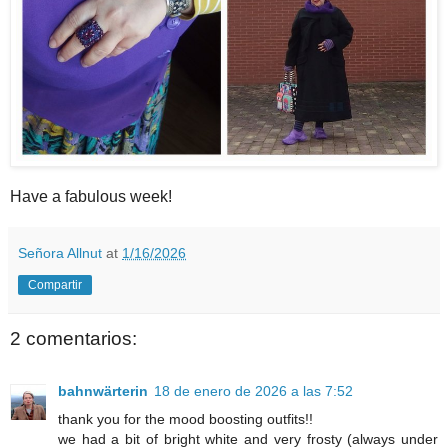
Have a fabulous week!
Señora Allnut
at
1/16/2026
Compartir
2 comentarios:
bahnwärterin
18 de enero de 2026 a las 7:52
thank you for the mood boosting outfits!!
we had a bit of bright white and very frosty (always under