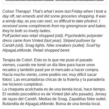
Colour Therapy!. That's what I wore last Friday when I took a
day off, ran errands and did some groceries shopping. It was
a windy day, as you can see!, so difficult to take photos!. I
received some compliments from my greengrocer and baker,
they're both so lovely ladies.
Puff jacket was retail shopped (old). Psychedelic polyester
dress came from Vinted (last year). Striped pullover by
CandA (old). Snag tights. Nike sneakers (outlet). Scarf by
AlpagaLeMonde. Retail shopped beret.
Terapia de Color!. Esto es lo que me puse el pasado
viernes, cuando me tomé un día libre para hacer unos
recados y también pasé por el mercado a hacer compra.
Hacía mucho viento, como podéis ver, muy difícil sacar
fotos!. Las encantadoras chicas de la frutería y la panadería
me hicieron cumplidos!.
La chaqueta acolchada es de una tienda local, hace tiempo.
El vestido psicodélico es de Vinted (del año pasado). Jersey
de rayas del CandA. Medias de Snag. Zapatillas Nike outlet.
Bufandita de AlpagaLeMonde. Boina de una tienda local.