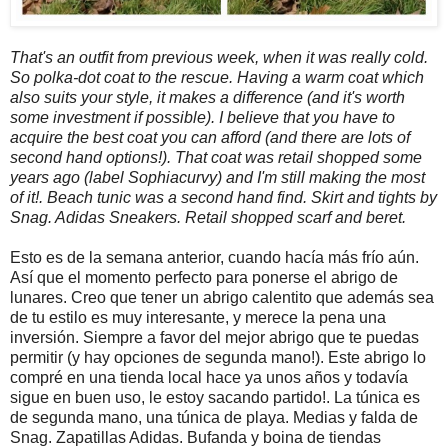
That's an outfit from previous week, when it was really cold.
So polka-dot coat to the rescue. Having a warm coat which
also suits your style, it makes a difference (and it's worth
some investment if possible). I believe that you have to
acquire the best coat you can afford (and there are lots of
second hand options!). That coat was retail shopped some
years ago (label Sophiacurvy) and I'm still making the most
of it!. Beach tunic was a second hand find. Skirt and tights by
Snag. Adidas Sneakers. Retail shopped scarf and beret.
Esto es de la semana anterior, cuando hacía más frío aún.
Así que el momento perfecto para ponerse el abrigo de
lunares. Creo que tener un abrigo calentito que además sea
de tu estilo es muy interesante, y merece la pena una
inversión. Siempre a favor del mejor abrigo que te puedas
permitir (y hay opciones de segunda mano!). Este abrigo lo
compré en una tienda local hace ya unos años y todavía
sigue en buen uso, le estoy sacando partido!. La túnica es
de segunda mano, una túnica de playa. Medias y falda de
Snag. Zapatillas Adidas. Bufanda y boina de tiendas