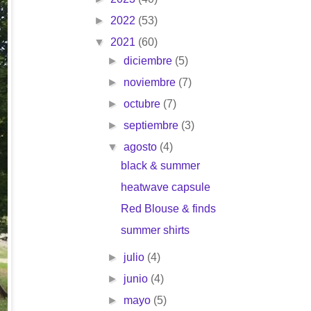
►
2022
(53)
▼
2021
(60)
►
diciembre
(5)
►
noviembre
(7)
►
octubre
(7)
►
septiembre
(3)
▼
agosto
(4)
black & summer
heatwave capsule
Red Blouse & finds
summer shirts
►
julio
(4)
►
junio
(4)
►
mayo
(5)