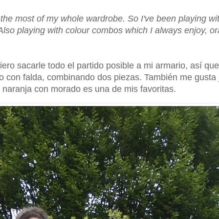
e the most of my whole wardrobe. So I've been playing w
. Also playing with colour combos which I always enjoy, 
ro sacarle todo el partido posible a mi armario, así qu
o con falda, combinando dos piezas. También me gusta 
 naranja con morado es una de mis favoritas.