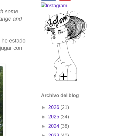
ith some
orange and
e he estado
jugar con
Archivo del blog
►
2026
(21)
►
2025
(34)
►
2024
(38)
►
2023
(40)