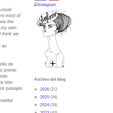
 usual
ent most of
see the
se my own
 think we
n as
tilo de
o primer
endo
Archivo del blog
Ha sido
os paisajes
►
2026
(21)
►
2025
(34)
 pueda!
►
2024
(38)
►
2023
(40)