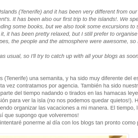
Islands (Tenerife) and it has been very different from our
's. It has been also our first trip to the islands!. We sp
ading some books, but we also took some excursions to 
 it, it has been pretty relaxed, but I still prefer to organi
capes, the people and the atmosphere were awesome, so I
usual, so I'll try to catch up with all your blogs as soo
 (Tenerife) una semanita, y ha sido muy diferente del es
a vez contratamos por agencia. También ha sido nuestr
r parte del tiempo nadando o tirados en las hamacas ley
ón para ver la isla (no nos podemos quedar quietos!). 
iendo organizar las vacaciones a mi manera. El tiempo, l
 así que supongo que volveremos!
 e intentaré ponerme al día con los blogs tan pronto como