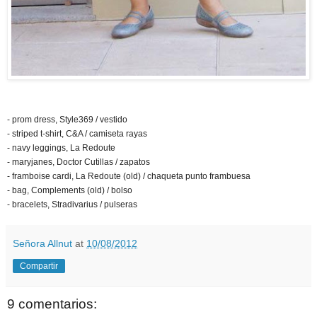
- prom dress, Style369 / vestido
- striped t-shirt, C&A / camiseta rayas
- navy leggings, La Redoute
- maryjanes, Doctor Cutillas / zapatos
- framboise cardi, La Redoute (old) / chaqueta punto frambuesa
- bag, Complements (old) / bolso
- bracelets, Stradivarius / pulseras
Señora Allnut
at
10/08/2012
Compartir
9 comentarios: