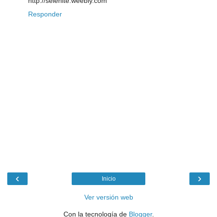
http://selenite.weebly.com
Responder
‹
›
Inicio
Ver versión web
Con la tecnología de
Blogger
.